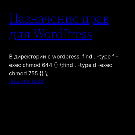
Назначение прав
для WordPress
В директории с wordpress: find . -type f -
exec chmod 644 {} \;find . -type d -exec
chmod 755 {} \;
26 июля, 2022