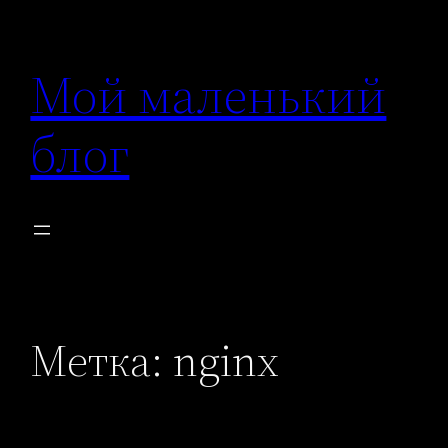
Перейти
к
Мой маленький
содержимому
блог
Метка:
nginx