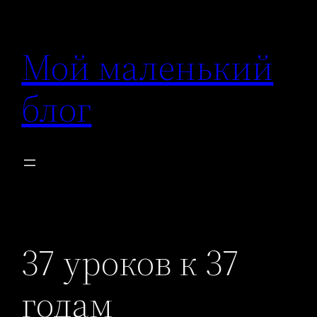
Перейти
к
Мой маленький
содержимому
блог
37 уроков к 37
годам